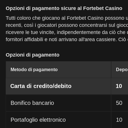
Opzioni di pagamento sicure al Fortebet Casino
Tutti coloro che giocano al Fortebet Casino possono uti
recenti, così i giocatori possono concentrarsi sul gioc
ricevere le tue vincite, indipendentemente da ciò che de
fornitori affidabili e noti arrivano all'area cassiere. C
Opzioni di pagamento
Metodo di pagamento
Depo
Carta di credito/debito
10
Bonifico bancario
50
Portafoglio elettronico
10