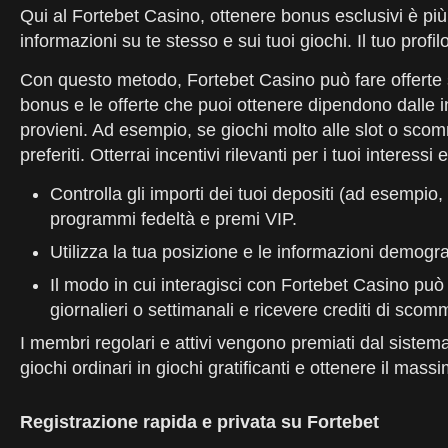
Qui al Fortebet Casino, ottenere bonus esclusivi è più
informazioni su te stesso e sui tuoi giochi. Il tuo pr
Con questo metodo, Fortebet Casino può fare offerte spec
bonus e le offerte che puoi ottenere dipendono dalle 
provieni. Ad esempio, se giochi molto alle slot o scomme
preferiti. Otterrai incentivi rilevanti per i tuoi interess
Controlla gli importi dei tuoi depositi (ad esempio, 
programmi fedeltà e premi VIP.
Utilizza la tua posizione e le informazioni demogr
Il modo in cui interagisci con Fortebet Casino può
giornalieri o settimanali e ricevere crediti di scom
I membri regolari e attivi vengono premiati dal sistema
giochi ordinari in giochi gratificanti e ottenere il mas
Registrazione rapida e privata su Fortebet