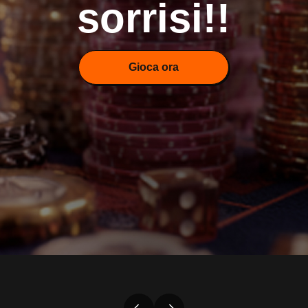
sorrisi!!
Gioca ora