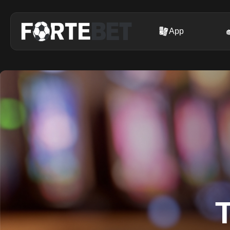
App
T