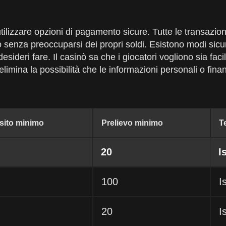
lizzare opzioni di pagamento sicure. Tutte le transazioni
o senza preoccuparsi dei propri soldi. Esistono modi sicur
sideri fare. Il casinò sa che i giocatori vogliono sia facil
iò elimina la possibilità che le informazioni personali o fi
sito minimo
Prelievo minimo
T
20
I
100
I
20
I