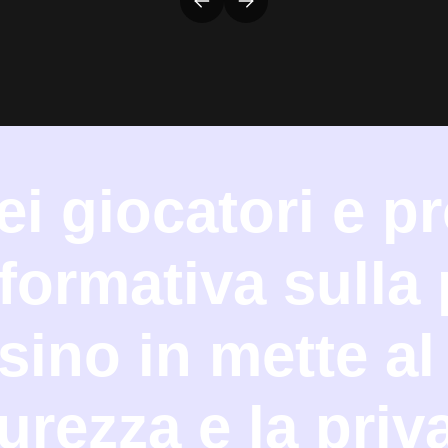
ei giocatori e p
informativa sulla
sino in mette al
urezza e la priv