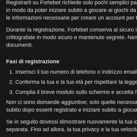
Registrarti su Fortebet richiede solo pochi semplici pa
in modo da poter iniziare subito a giocare ai giochi d
le informazioni necessarie per creare un account per 
Durante la registrazione, Fortebet conserva al sicuro i
crittografate in modo sicuro e mantenute segrete. Nem
documenti.
Fasi di registrazione
Inserisci il tuo numero di telefono o indirizzo em
Conferma la tua e la tua età per rispettare la legg
Compila il breve modulo sullo schermo e accetta l'
Non ci sono domande aggiuntive; solo quelle necessari
subito dopo esserti registrato e iniziare subito a gioca
Se in seguito dovessi dimostrare nuovamente la tua iden
separata. Fino ad allora, la tua privacy e la tua veloc