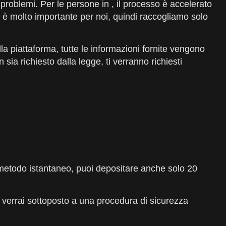
 problemi. Per le persone in , il processo è accelerato
y è molto importante per noi, quindi raccogliamo solo
la piattaforma, tutte le informazioni fornite vengono
a richiesto dalla legge, ti verranno richiesti
 metodo istantaneo, puoi depositare anche solo 20
a, verrai sottoposto a una procedura di sicurezza