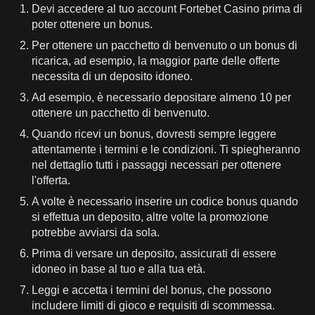
Devi accedere al tuo account Fortebet Casino prima di
poter ottenere un bonus.
Per ottenere un pacchetto di benvenuto o un bonus di
ricarica, ad esempio, la maggior parte delle offerte
necessita di un deposito idoneo.
Ad esempio, è necessario depositare almeno 10 per
ottenere un pacchetto di benvenuto.
Quando ricevi un bonus, dovresti sempre leggere
attentamente i termini e le condizioni. Ti spiegheranno
nel dettaglio tutti i passaggi necessari per ottenere
l'offerta.
A volte è necessario inserire un codice bonus quando
si effettua un deposito, altre volte la promozione
potrebbe avviarsi da sola.
Prima di versare un deposito, assicurati di essere
idoneo in base al tuo e alla tua età.
Leggi e accetta i termini del bonus, che possono
includere limiti di gioco e requisiti di scommessa.