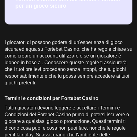
per un gioco sicuro
I giocatori di possono godere di un'esperienza di gioco
sicura ed equa su Fortebet Casino, che ha regole chiare su
come creare un account, utilizzare e se un giocatore è
idoneo in base a . Conoscere queste regole ti assicurerà
che i tuoi prelievi procedano senza intoppi, che tu giochi
responsabilmente e che tu possa sempre accedere ai tuoi
giochi preferiti.
Termini e condizioni per Fortebet Casino
Tutti i giocatori devono leggere e accettare i Termini e
Condizioni del Forebet Casino prima di potersi iscrivere o
giocare a qualsiasi gioco o promozione. Questi termini ti
dicono cosa puoi e cosa non puoi fare, nonché le regole
per il fair play. Si assicurano che l'ambiente delle