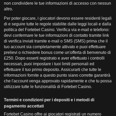
non condividere le tue informazioni di accesso con nessun
altro.
Per poter giocare, i giocatori devono essere residenti legali
di e seguire tutte le regole stabilite dalle leggi locali e dalla
politica del Fortebet Casino. Verifica via e-mail e telefono:
devi confermare le tue informazioni di contatto tramite link
di verifica inviati tramite e-mail o SMS (SMS) prima che il
tuo account sia completamente attivato e puoi effettuare
prelievi o richiedere bonus come un'offerta di benvenuto di
£250. Dopo esserti registrato e aver effettuato i controlli
necessari, puoi impostare i tuoi limiti personali ed
effettuare il tuo primo deposito. Assicurarti che tutte le
informazioni fornite a questo punto siano corrette garantirà
che l'account venga approvato rapidamente e che tu possa
utilizzare tutte le funzionalità di Fortebet Casino.
Termini e condizioni per i depositi e i metodi di
pagamento accettati
Fortebet Casino offre ai giocatori registrati un numero