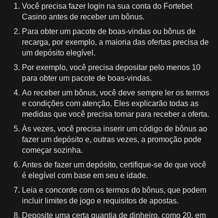
Você precisa fazer login na sua conta do Fortebet
Casino antes de receber um bônus.
Para obter um pacote de boas-vindas ou bônus de
recarga, por exemplo, a maioria das ofertas precisa de
um depósito elegível.
Por exemplo, você precisa depositar pelo menos 10
para obter um pacote de boas-vindas.
Ao receber um bônus, você deve sempre ler os termos
e condições com atenção. Eles explicarão todas as
medidas que você precisa tomar para receber a oferta.
Às vezes, você precisa inserir um código de bônus ao
fazer um depósito e, outras vezes, a promoção pode
começar sozinha.
Antes de fazer um depósito, certifique-se de que você
é elegível com base em seu e idade.
Leia e concorde com os termos do bônus, que podem
incluir limites de jogo e requisitos de apostas.
Deposite uma certa quantia de dinheiro, como 20, em