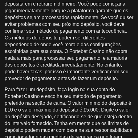
depositarem e retirarem dinheiro. Você pode começar a
jogar imediatamente porque a plataforma garante que os
depósitos sejam processados rapidamente. Se você quiser
evitar problemas com seu próximo depósito, você deve
confirmar seu método de pagamento com antecedência.
Os métodos de depósito podem ser diferentes
dependendo de onde você mora e das configurações
escolhidas para sua conta. O Fortebet Casino não cobra
nada a mais para processar seu pagamento, e a maioria
dos depósitos é creditada imediatamente. No entanto,
pode haver taxas, por isso é importante verificar com seu
provedor de pagamento antes de fazer um depósito.
Para fazer um depósito, faça login na sua conta do
Fortebet Casino e escolha seu método de pagamento
preferido na seção de caixa. O valor mínimo do depósito é
£10 e o valor máximo do depósito é £5.000. Digite o valor
do depósito desejado, certificando-se de que esteja dentro
do intervalo fornecido. Tenha em mente que os limites de
depósito podem mudar com base na sua responsabilidade
como jogador e nas medidas de segurança que foram