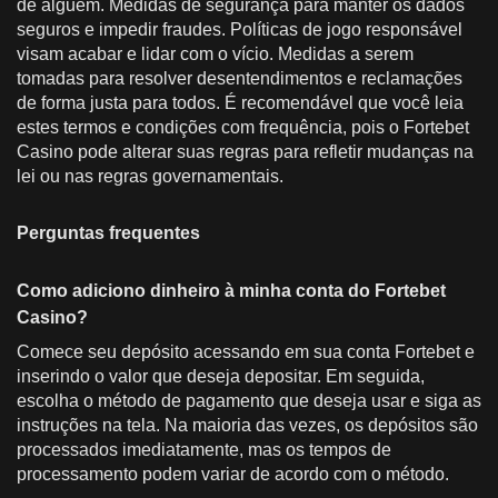
de alguém. Medidas de segurança para manter os dados
seguros e impedir fraudes. Políticas de jogo responsável
visam acabar e lidar com o vício. Medidas a serem
tomadas para resolver desentendimentos e reclamações
de forma justa para todos. É recomendável que você leia
estes termos e condições com frequência, pois o Fortebet
Casino pode alterar suas regras para refletir mudanças na
lei ou nas regras governamentais.
Perguntas frequentes
Como adiciono dinheiro à minha conta do Fortebet
Casino?
Comece seu depósito acessando em sua conta Fortebet e
inserindo o valor que deseja depositar. Em seguida,
escolha o método de pagamento que deseja usar e siga as
instruções na tela. Na maioria das vezes, os depósitos são
processados imediatamente, mas os tempos de
processamento podem variar de acordo com o método.