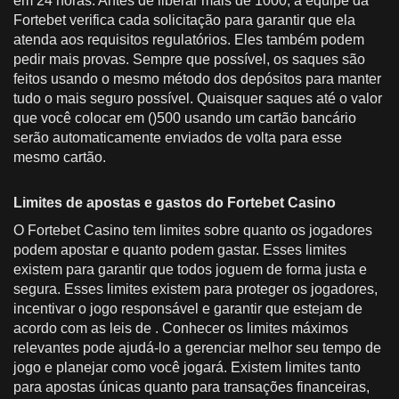
em 24 horas. Antes de liberar mais de 1000, a equipe da
Fortebet verifica cada solicitação para garantir que ela
atenda aos requisitos regulatórios. Eles também podem
pedir mais provas. Sempre que possível, os saques são
feitos usando o mesmo método dos depósitos para manter
tudo o mais seguro possível. Quaisquer saques até o valor
que você colocar em ()500 usando um cartão bancário
serão automaticamente enviados de volta para esse
mesmo cartão.
Limites de apostas e gastos do Fortebet Casino
O Fortebet Casino tem limites sobre quanto os jogadores
podem apostar e quanto podem gastar. Esses limites
existem para garantir que todos joguem de forma justa e
segura. Esses limites existem para proteger os jogadores,
incentivar o jogo responsável e garantir que estejam de
acordo com as leis de . Conhecer os limites máximos
relevantes pode ajudá-lo a gerenciar melhor seu tempo de
jogo e planejar como você jogará. Existem limites tanto
para apostas únicas quanto para transações financeiras,