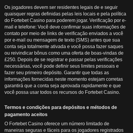
Os jogadores devem ser residentes legais de e seguir
quaisquer regras definidas pelas leis locais e pela política
do Fortebet Casino para poderem jogar. Verificação por e-
mail e telefone: Você deve confirmar suas informações de
contato por meio de links de verificação enviados a você
por e-mail ou mensagem de texto (SMS) antes que sua
conta seja totalmente ativada e você possa fazer saques
ou reivindicar bônus como uma oferta de boas-vindas de
£250. Depois de se registrar e passar pelas verificações
necessárias, você pode definir seus limites pessoais e
fazer seu primeiro depósito. Garantir que todas as
informações fornecidas neste momento estejam corretas
garantirá que a conta seja aprovada rapidamente e que
você possa usar todos os recursos do Fortebet Casino.
Termos e condições para depósitos e métodos de
pagamento aceitos
O Fortebet Casino oferece um número limitado de
maneiras seguras e fáceis para os jogadores registrados