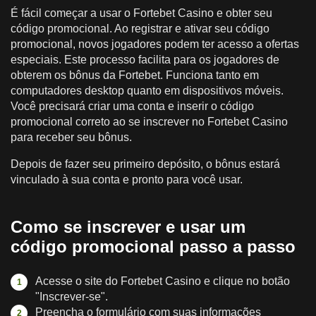
É fácil começar a usar o Fortebet Casino e obter seu
código promocional. Ao registrar e ativar seu código
promocional, novos jogadores podem ter acesso a ofertas
especiais. Este processo facilita para os jogadores de
obterem os bônus da Fortebet. Funciona tanto em
computadores desktop quanto em dispositivos móveis.
Você precisará criar uma conta e inserir o código
promocional correto ao se inscrever no Fortebet Casino
para receber seu bônus.
Depois de fazer seu primeiro depósito, o bônus estará
vinculado à sua conta e pronto para você usar.
Como se inscrever e usar um
código promocional passo a passo
Acesse o site do Fortebet Casino e clique no botão
"Inscrever-se".
Preencha o formulário com suas informações