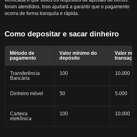
foram atendidos. Isso ajudará a garantir que o pagamento
ocorra de forma tranquila e rápida.
Como depositar e sacar dinheiro
Método de
Valor mínimo do
Valor máx
pagamento
depósito
transação
Transferência
100
10.000
Bancária
Dinheiro móvel
50
5.000
Carteira
100
10.000
eletrônica