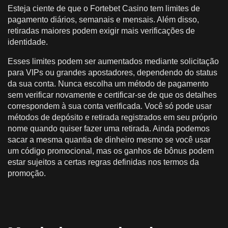
Esteja ciente de que o Fortebet Casino tem limites de
pagamento diários, semanais e mensais. Além disso,
retiradas maiores podem exigir mais verificações de
identidade.
Esses limites podem ser aumentados mediante solicitação
para VIPs ou grandes apostadores, dependendo do status
da sua conta. Nunca escolha um método de pagamento
sem verificar novamente e certificar-se de que os detalhes
correspondem à sua conta verificada. Você só pode usar
métodos de depósito e retirada registrados em seu próprio
nome quando quiser fazer uma retirada. Ainda podemos
sacar a mesma quantia de dinheiro mesmo se você usar
um código promocional, mas os ganhos de bônus podem
estar sujeitos a certas regras definidas nos termos da
promoção.