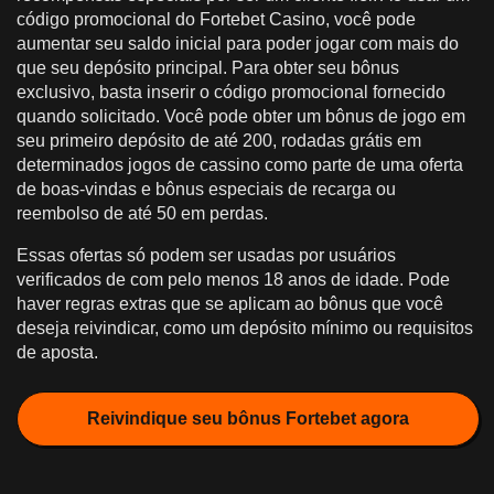
código promocional do Fortebet Casino, você pode
aumentar seu saldo inicial para poder jogar com mais do
que seu depósito principal. Para obter seu bônus
exclusivo, basta inserir o código promocional fornecido
quando solicitado. Você pode obter um bônus de jogo em
seu primeiro depósito de até 200, rodadas grátis em
determinados jogos de cassino como parte de uma oferta
de boas-vindas e bônus especiais de recarga ou
reembolso de até 50 em perdas.
Essas ofertas só podem ser usadas por usuários
verificados de com pelo menos 18 anos de idade. Pode
haver regras extras que se aplicam ao bônus que você
deseja reivindicar, como um depósito mínimo ou requisitos
de aposta.
Reivindique seu bônus Fortebet agora