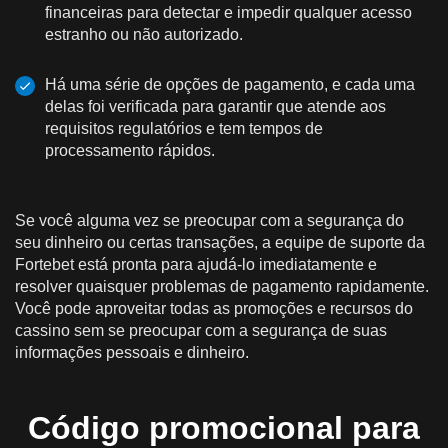
financeiras para detectar e impedir qualquer acesso
estranho ou não autorizado.
Há uma série de opções de pagamento, e cada uma
delas foi verificada para garantir que atende aos
requisitos regulatórios e tem tempos de
processamento rápidos.
Se você alguma vez se preocupar com a segurança do
seu dinheiro ou certas transações, a equipe de suporte da
Fortebet está pronta para ajudá-lo imediatamente e
resolver quaisquer problemas de pagamento rapidamente.
Você pode aproveitar todas as promoções e recursos do
cassino sem se preocupar com a segurança de suas
informações pessoais e dinheiro.
Código promocional para