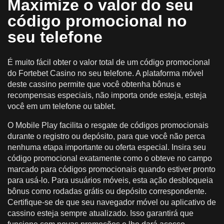
Maximize o valor do seu
código promocional no
seu telefone
É muito fácil obter o valor total de um código promocional
do Fortebet Casino no seu telefone. A plataforma móvel
deste cassino permite que você obtenha bônus e
recompensas especiais, não importa onde esteja, esteja
você em um telefone ou tablet.
O Mobile Play facilita o resgate de códigos promocionais
durante o registro ou depósito, para que você não perca
nenhuma etapa importante ou oferta especial. Insira seu
código promocional exatamente como o obteve no campo
marcado para códigos promocionais quando estiver pronto
para usá-lo. Para usuários móveis, esta ação desbloqueia
bônus como rodadas grátis ou depósito correspondente.
Certifique-se de que seu navegador móvel ou aplicativo de
cassino esteja sempre atualizado. Isso garantirá que