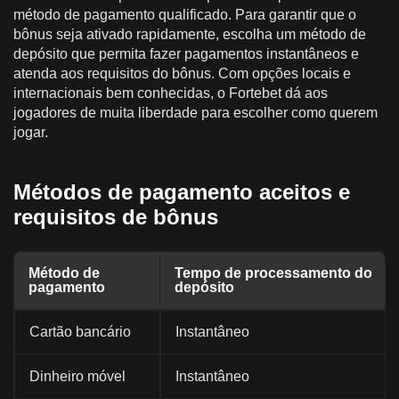
método de pagamento qualificado. Para garantir que o
bônus seja ativado rapidamente, escolha um método de
depósito que permita fazer pagamentos instantâneos e
atenda aos requisitos do bônus. Com opções locais e
internacionais bem conhecidas, o Fortebet dá aos
jogadores de muita liberdade para escolher como querem
jogar.
Métodos de pagamento aceitos e
requisitos de bônus
Método de
Tempo de processamento do
pagamento
depósito
Cartão bancário
Instantâneo
Dinheiro móvel
Instantâneo