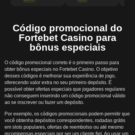
seguras?
Código promocional para Fortebet Casino
Código promocional do
Fortebet Casino para
bônus especiais
O código promocional correto é o primeiro passo para
obter bônus especiais no Fortebet Casino. O objetivo
desses códigos é melhorar sua experiência de jogo,
oferecendo valor extra no seu primeiro depósito. É
possível obter ofertas especiais que jogadores regulares
não conseguem inserindo um código promocional válido
ao se inscrever ou fazer um depósito.
Por exemplo, os códigos promocionais podem permitir que
você obtenha depósitos correspondentes, rodadas grátis
em slots populares, ofertas de reembolso ou até mesmo
recompensas especiais por ser um cliente fiel. Ao usar um