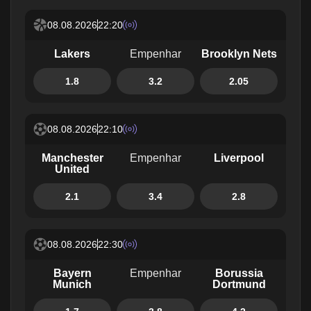
08.08.2026
22:20
Lakers
Empenhar
Brooklyn Nets
1.8
3.2
2.05
08.08.2026
22:10
Manchester
Empenhar
Liverpool
United
2.1
3.4
2.8
08.08.2026
22:30
Bayern
Empenhar
Borussia
Munich
Dortmund