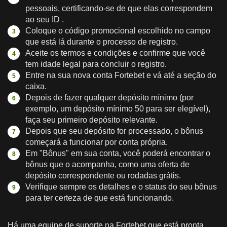
pessoais, certificando-se de que elas correspondem
ao seu ID .
Coloque o código promocional escolhido no campo
que está lá durante o processo de registro.
Aceite os termos e condições e confirme que você
tem idade legal para concluir o registro.
Entre na sua nova conta Fortebet e vá até a seção do
caixa.
Depois de fazer qualquer depósito mínimo (por
exemplo, um depósito mínimo 50 para ser elegível),
faça seu primeiro depósito relevante.
Depois que seu depósito for processado, o bônus
começará a funcionar por conta própria.
Em "Bônus" em sua conta, você poderá encontrar o
bônus que o acompanha, como uma oferta de
depósito correspondente ou rodadas grátis.
Verifique sempre os detalhes e o status do seu bônus
para ter certeza de que está funcionando.
Há uma equipe de suporte na Fortebet que está pronta