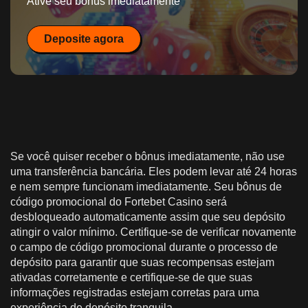
Ative seu bônus imediatamente
Deposite agora
Se você quiser receber o bônus imediatamente, não use
uma transferência bancária. Eles podem levar até 24 horas
e nem sempre funcionam imediatamente. Seu bônus de
código promocional do Fortebet Casino será
desbloqueado automaticamente assim que seu depósito
atingir o valor mínimo. Certifique-se de verificar novamente
o campo de código promocional durante o processo de
depósito para garantir que suas recompensas estejam
ativadas corretamente e certifique-se de que suas
informações registradas estejam corretas para uma
experiência de depósito tranquila.