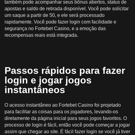
também pode acompanhar seus bônus abertos, status de
apostas e saldo de retirada disponível. Você pode solicitar
um saque a partir de 50, e ele será processado
rapidamente. Você pode fazer login com facilidade e
segurança no Fortebet Casino, e a emoção das
recompensas reais está integrada.
Passos rápidos para fazer
login e jogar jogos
instantâneos
O acesso instantâneo ao Fortebet Casino foi projetado
para facilitar as coisas para os jogadores, levando-os
diretamente da página inicial para seus jogos favoritos. O
processo de login é fácil, então você pode começar a jogar
assim que chegar ao site. É fácil fazer login se você já tiver