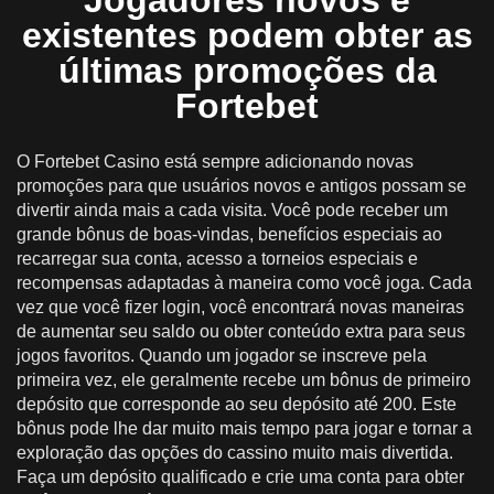
Jogadores novos e
existentes podem obter as
últimas promoções da
Fortebet
O Fortebet Casino está sempre adicionando novas
promoções para que usuários novos e antigos possam se
divertir ainda mais a cada visita. Você pode receber um
grande bônus de boas-vindas, benefícios especiais ao
recarregar sua conta, acesso a torneios especiais e
recompensas adaptadas à maneira como você joga. Cada
vez que você fizer login, você encontrará novas maneiras
de aumentar seu saldo ou obter conteúdo extra para seus
jogos favoritos. Quando um jogador se inscreve pela
primeira vez, ele geralmente recebe um bônus de primeiro
depósito que corresponde ao seu depósito até 200. Este
bônus pode lhe dar muito mais tempo para jogar e tornar a
exploração das opções do cassino muito mais divertida.
Faça um depósito qualificado e crie uma conta para obter