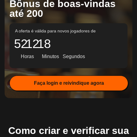
Bônus de boas-vindas
até 200
A oferta é válida para novos jogadores de
52
12
17
Horas
Minutos
Segundos
Faça login e reivindique agora
Como criar e verificar sua