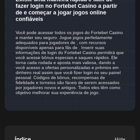
fazer login no Fortebet Casino a partir
de e começar a jogar jogos online
confiáveis
Você pode acessar todos os jogos do Fortebet Casino
e manter seu seguro. Jogue jogos perfeitamente
adequados para jogadores de , com recursos
disponíveis apenas para fãs de . Inserir suas
informações de login do Fortebet Casino permitirá que
você acesse bônus especiais e saques rápidos. Ele
torna cada rodada e aposta mais valiosa, dando a
você acesso a ofertas personalizadas e prêmios em
dinheiro real assim que você fizer login no seu painel
pessoal. Códigos de bônus, recompensas de
fidelidade e torneios são fáceis de serem acessados
por jogadores novos e antigos. Todos eles têm como
objetivo melhorar sua experiência de jogo.
Índice
Hide