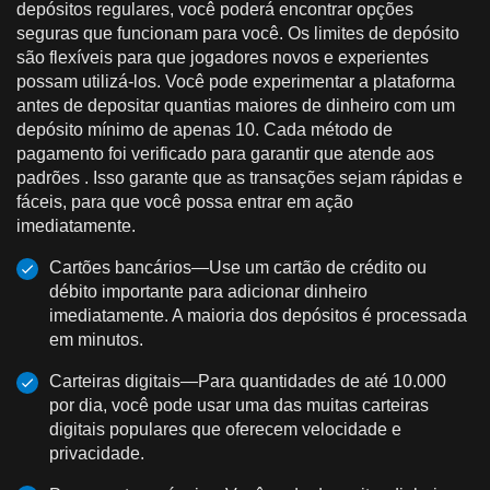
depósitos regulares, você poderá encontrar opções
seguras que funcionam para você. Os limites de depósito
são flexíveis para que jogadores novos e experientes
possam utilizá-los. Você pode experimentar a plataforma
antes de depositar quantias maiores de dinheiro com um
depósito mínimo de apenas 10. Cada método de
pagamento foi verificado para garantir que atende aos
padrões . Isso garante que as transações sejam rápidas e
fáceis, para que você possa entrar em ação
imediatamente.
Cartões bancários—Use um cartão de crédito ou
débito importante para adicionar dinheiro
imediatamente. A maioria dos depósitos é processada
em minutos.
Carteiras digitais—Para quantidades de até 10.000
por dia, você pode usar uma das muitas carteiras
digitais populares que oferecem velocidade e
privacidade.