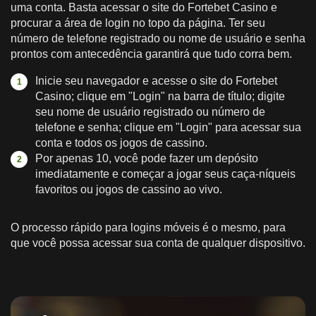
uma conta. Basta acessar o site do Fortebet Casino e
procurar a área de login no topo da página. Ter seu
número de telefone registrado ou nome de usuário e senha
prontos com antecedência garantirá que tudo corra bem.
Inicie seu navegador e acesse o site do Fortebet
Casino; clique em "Login" na barra de título; digite
seu nome de usuário registrado ou número de
telefone e senha; clique em "Login" para acessar sua
conta e todos os jogos de cassino.
Por apenas 10, você pode fazer um depósito
imediatamente e começar a jogar seus caça-níqueis
favoritos ou jogos de cassino ao vivo.
O processo rápido para logins móveis é o mesmo, para
que você possa acessar sua conta de qualquer dispositivo.