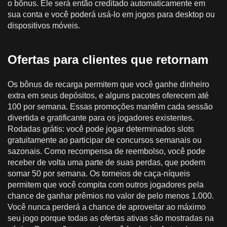
o bônus. Ele será então creditado automaticamente em
sua conta e você poderá usá-lo em jogos para desktop ou
dispositivos móveis.
Ofertas para clientes que retornam
Os bônus de recarga permitem que você ganhe dinheiro
extra em seus depósitos, e alguns pacotes oferecem até
100 por semana. Essas promoções mantêm cada sessão
divertida e gratificante para os jogadores existentes.
Rodadas grátis: você pode jogar determinados slots
gratuitamente ao participar de concursos semanais ou
sazonais. Como recompensa de reembolso, você pode
receber de volta uma parte de suas perdas, que podem
somar 50 por semana. Os torneios de caça-níqueis
permitem que você compita com outros jogadores pela
chance de ganhar prêmios no valor de pelo menos 1.000.
Você nunca perderá a chance de aproveitar ao máximo
seu jogo porque todas as ofertas ativas são mostradas na