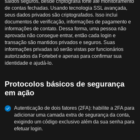
saldos seguros, desde criptografia forte até monitoramento
de contas fechadas. Usando tecnologia SSL avançada,
seus dados privados são criptografados. Isso inclui
documentos de verificação, informações de pagamento e
informações de contato. Dessa forma, uma pessoa não
aprovada não consegue entrar, então cada login e
transação são mantidos privados e seguros. Suas
informações privadas só serão vistas por funcionários
autorizados da Fortebet e apenas para confirmar sua
identidade e ajudá-lo.
Protocolos básicos de segurança
em ação
Autenticação de dois fatores (2FA): habilite a 2FA para
adicionar uma camada extra de segurança da conta,
exigindo um código exclusivo além da sua senha para
efetuar login.