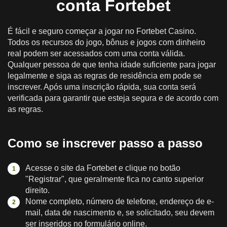
conta Fortebet
É fácil e seguro começar a jogar no Fortebet Casino.
Todos os recursos do jogo, bônus e jogos com dinheiro
real podem ser acessados com uma conta válida.
Qualquer pessoa de que tenha idade suficiente para jogar
legalmente e siga as regras de residência em pode se
inscrever. Após uma inscrição rápida, sua conta será
verificada para garantir que esteja segura e de acordo com
as regras.
Como se inscrever passo a passo
Acesse o site da Fortebet e clique no botão
"Registrar", que geralmente fica no canto superior
direito.
Nome completo, número de telefone, endereço de e-
mail, data de nascimento e, se solicitado, seu devem
ser inseridos no formulário online.