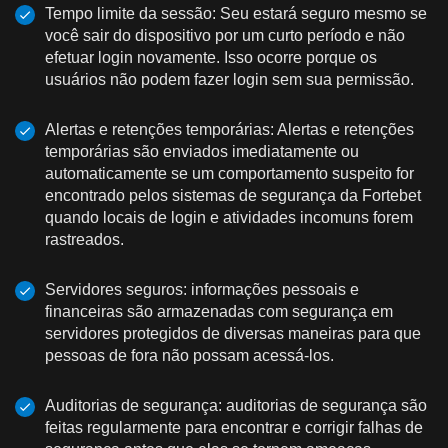
Tempo limite da sessão: Seu estará seguro mesmo se
você sair do dispositivo por um curto período e não
efetuar login novamente. Isso ocorre porque os
usuários não podem fazer login sem sua permissão.
Alertas e retenções temporárias: Alertas e retenções
temporárias são enviados imediatamente ou
automaticamente se um comportamento suspeito for
encontrado pelos sistemas de segurança da Fortebet
quando locais de login e atividades incomuns forem
rastreados.
Servidores seguros: informações pessoais e
financeiras são armazenadas com segurança em
servidores protegidos de diversas maneiras para que
pessoas de fora não possam acessá-los.
Auditorias de segurança: auditorias de segurança são
feitas regularmente para encontrar e corrigir falhas de