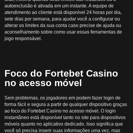
autoexclusão é ativada em um instante. A equipe de
atendimento ao cliente está disponível 24 horas por dia,
sete dias por semana, para ajudar você a configurar ou
alterar os limites da sua conta caso precise de ajuda ou
aconselhamento sobre como usar essas ferramentas de
jogo responsável.
Foco do Fortebet Casino
no acesso móvel
Sem problemas, os jogadores em podem fazer login de
forma fácil e segura a partir de qualquer dispositivo graças
ao foco do Fortebet Casino no acesso móvel. O login
instantâneo está disponível tanto no site para dispositivos
móveis quanto no aplicativo dedicado. Isso significa que
você só precisa inserir suas informações uma vez, mas