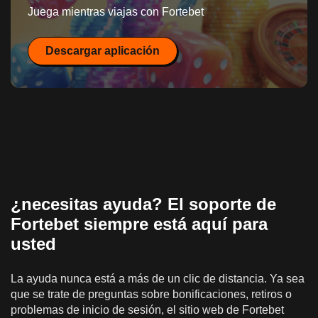
Juega mientras viajas con Fortebet
Descargar aplicación
¿necesitas ayuda? El soporte de
Fortebet siempre está aquí para
usted
La ayuda nunca está a más de un clic de distancia. Ya sea
que se trate de preguntas sobre bonificaciones, retiros o
problemas de inicio de sesión, el sitio web de Fortebet