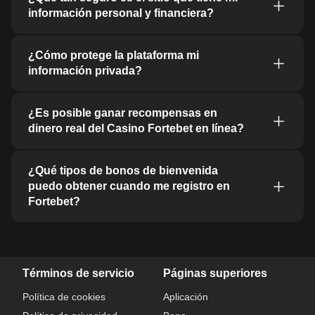
información personal y financiera?
¿Cómo protege la plataforma mi
información privada?
¿Es posible ganar recompensas en
dinero real del Casino Fortebet en línea?
¿Qué tipos de bonos de bienvenida
puedo obtener cuando me registro en
Fortebet?
Términos de servicio
Páginas superiores
Política de cookies
Aplicación