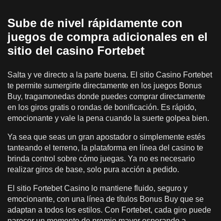
Sube de nivel rápidamente con
juegos de compra adicionales en el
sitio del casino Fortebet
Salta y ve directo a la parte buena. El sitio Casino Fortebet
te permite sumergirte directamente en los juegos Bonus
Buy, tragamonedas donde puedes comprar directamente
en los giros gratis o rondas de bonificación. Es rápido,
emocionante y vale la pena cuando la suerte golpea bien.
Ya sea que seas un gran apostador o simplemente estés
tanteando el terreno, la plataforma en línea del casino te
brinda control sobre cómo juegas. Ya no es necesario
realizar giros de base, solo pura acción a pedido.
El sitio Fortebet Casino lo mantiene fluido, seguro y
emocionante, con una línea de títulos Bonus Buy que se
adaptan a todos los estilos. Con Fortebet, cada giro puede
parecer un momento de premio mayor esperando a