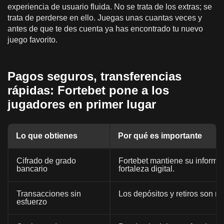
experiencia de usuario fluida. No se trata de los extras; se
trata de perderse en ello. Juegas unas cuantas veces y
antes de que te des cuenta ya has encontrado tu nuevo
juego favorito.
Pagos seguros, transferencias
rápidas: Fortebet pone a los
jugadores en primer lugar
Lo que obtienes
Por qué es importante
Cifrado de grado
Fortebet mantiene su informa
bancario
fortaleza digital.
Transacciones sin
Los depósitos y retiros son mu
esfuerzo