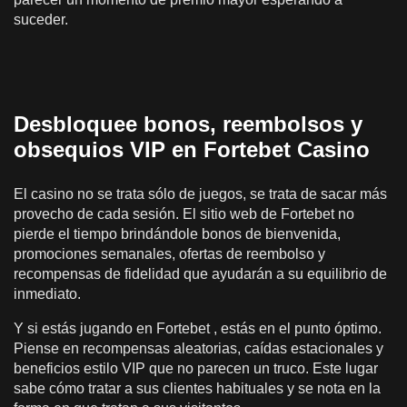
suceder.
Desbloquee bonos, reembolsos y
obsequios VIP en Fortebet Casino
El casino no se trata sólo de juegos, se trata de sacar más
provecho de cada sesión. El sitio web de Fortebet no
pierde el tiempo brindándole bonos de bienvenida,
promociones semanales, ofertas de reembolso y
recompensas de fidelidad que ayudarán a su equilibrio de
inmediato.
Y si estás jugando en Fortebet , estás en el punto óptimo.
Piense en recompensas aleatorias, caídas estacionales y
beneficios estilo VIP que no parecen un truco. Este lugar
sabe cómo tratar a sus clientes habituales y se nota en la