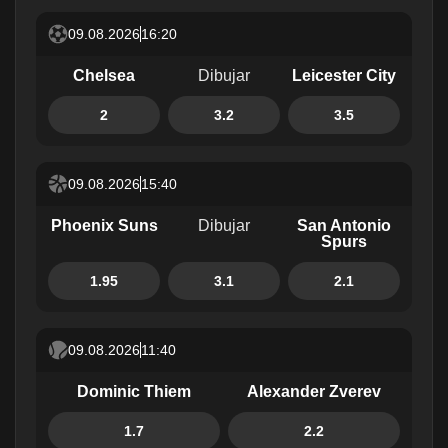
09.08.2026
16:20
Chelsea
Dibujar
Leicester City
2
3.2
3.5
09.08.2026
15:40
Phoenix Suns
Dibujar
San Antonio
Spurs
1.95
3.1
2.1
09.08.2026
11:40
Dominic Thiem
Alexander Zverev
1.7
2.2