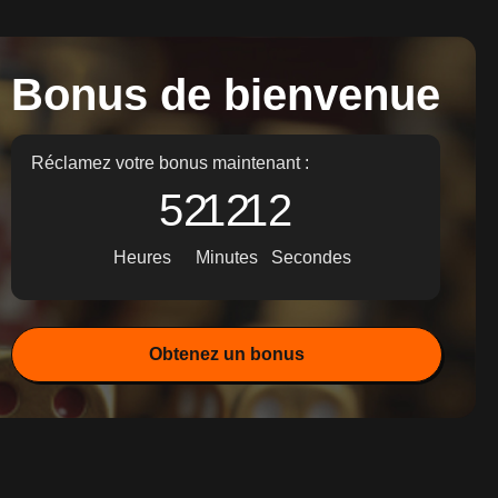
Bonus de bienvenue
Réclamez votre bonus maintenant :
52
12
10
Heures
Minutes
Secondes
Obtenez un bonus