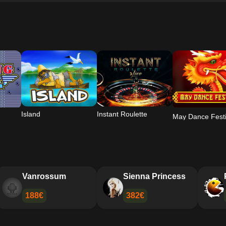
ale
la priorité aux joueurs
obile Fortebet Casino
 vous
Island
Instant Roulette
May Dance Festi
Vanrossum
Sienna Princess
188€
382€