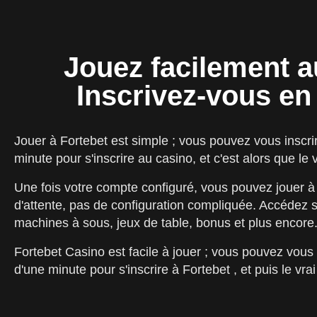
Jouez facilement a
Inscrivez-vous en
Jouer à Fortebet est simple ; vous pouvez vous inscri
minute pour s'inscrire au casino, et c'est alors que le
Une fois votre compte configuré, vous pouvez jouer 
d'attente, pas de configuration compliquée. Accédez si
machines à sous, jeux de table, bonus et plus encore
Fortebet Casino est facile à jouer ; vous pouvez vous 
d'une minute pour s'inscrire à Fortebet , et puis le vr