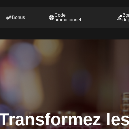
Code
Bo
Bonus
promotionnel
dé
Transformez le