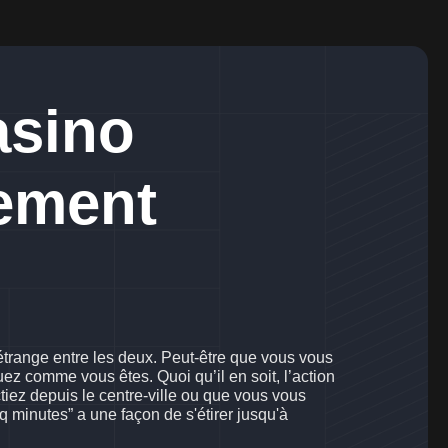
asino
sement
 étrange entre les deux. Peut-être que vous vous
ez comme vous êtes. Quoi qu’il en soit, l’action
iez depuis le centre-ville ou que vous vous
q minutes” a une façon de s'étirer jusqu'à