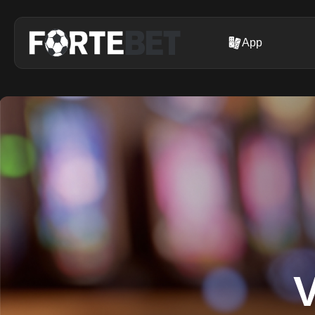
App
V