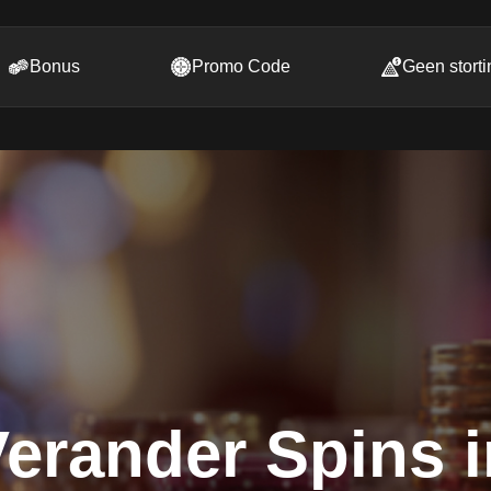
Bonus
Promo Code
Geen stort
erander Spins i