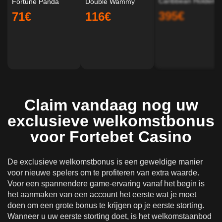
Double Wammy
Fortune Panda
Caribbean Holdem
116€
71€
395€
Claim vandaag nog uw
exclusieve welkomstbonus
voor Fortebet Casino
De exclusieve welkomstbonus is een geweldige manier
voor nieuwe spelers om te profiteren van extra waarde.
Voor een spannendere game-ervaring vanaf het begin is
het aanmaken van een account het eerste wat je moet
doen om een grote bonus te krijgen op je eerste storting.
Wanneer u uw eerste storting doet, is het welkomstaanbod