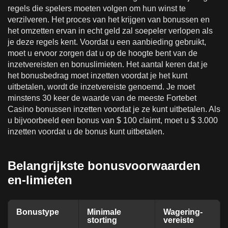
regels die spelers moeten volgen om hun winst te
verzilveren. Het proces van het krijgen van bonussen en
het omzetten ervan in echt geld zal soepeler verlopen als
je deze regels kent. Voordat u een aanbieding gebruikt,
moet u ervoor zorgen dat u op de hoogte bent van de
inzetvereisten en bonuslimieten. Het aantal keren dat je
het bonusbedrag moet inzetten voordat je het kunt
uitbetalen, wordt de inzetvereiste genoemd. Je moet
minstens 30 keer de waarde van de meeste Fortebet
Casino bonussen inzetten voordat je ze kunt uitbetalen. Als
u bijvoorbeeld een bonus van $ 100 claimt, moet u $ 3.000
inzetten voordat u de bonus kunt uitbetalen.
Belangrijkste bonusvoorwaarden
en-limieten
Bonustype
Minimale
Wagering-
storting
vereiste