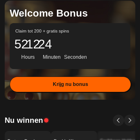
Welcome Bonus
Claim tot 200 + gratis spins
52
12
23
Hours
Minuten
Seconden
Krijg nu bonus
Nu winnen