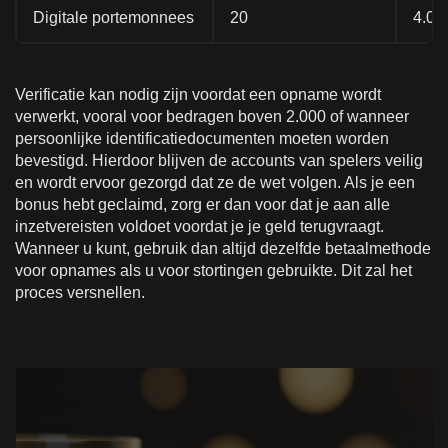
Digitale portemonnees
20
4.00
Verificatie kan nodig zijn voordat een opname wordt
verwerkt, vooral voor bedragen boven 2.000 of wanneer
persoonlijke identificatiedocumenten moeten worden
bevestigd. Hierdoor blijven de accounts van spelers veilig
en wordt ervoor gezorgd dat ze de wet volgen. Als je een
bonus hebt geclaimd, zorg er dan voor dat je aan alle
inzetvereisten voldoet voordat je je geld terugvraagt.
Wanneer u kunt, gebruik dan altijd dezelfde betaalmethode
voor opnames als u voor stortingen gebruikte. Dit zal het
proces versnellen.