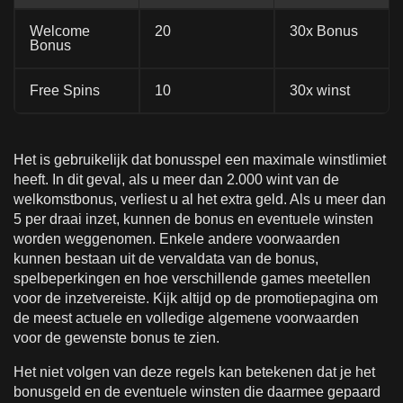
Welcome
20
30x Bonus
Bonus
Free Spins
10
30x winst
Het is gebruikelijk dat bonusspel een maximale winstlimiet
heeft. In dit geval, als u meer dan 2.000 wint van de
welkomstbonus, verliest u al het extra geld. Als u meer dan
5 per draai inzet, kunnen de bonus en eventuele winsten
worden weggenomen. Enkele andere voorwaarden
kunnen bestaan uit de vervaldata van de bonus,
spelbeperkingen en hoe verschillende games meetellen
voor de inzetvereiste. Kijk altijd op de promotiepagina om
de meest actuele en volledige algemene voorwaarden
voor de gewenste bonus te zien.
Het niet volgen van deze regels kan betekenen dat je het
bonusgeld en de eventuele winsten die daarmee gepaard