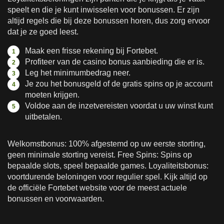
speelt en die je kunt inwisselen voor bonussen. Er zijn
altijd regels die bij deze bonussen horen, dus zorg ervoor
dat je ze goed leest.
Maak een frisse rekening bij Fortebet.
Profiteer van de casino bonus aanbieding die er is.
Leg het minimumbedrag neer.
Je zou het bonusgeld of de gratis spins op je account
moeten krijgen.
Voldoe aan de inzetvereisten voordat u uw winst kunt
uitbetalen.
Welkomstbonus: 100% afgestemd op uw eerste storting,
geen minimale storting vereist. Free Spins: Spins op
bepaalde slots, speel bepaalde games. Loyaliteitsbonus:
voortdurende beloningen voor regulier spel. Kijk altijd op
de officiële Fortebet website voor de meest actuele
bonussen en voorwaarden.