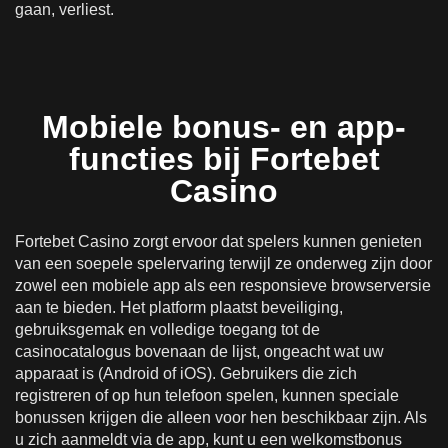
gaan, verliest.
Mobiele bonus- en app-
functies bij Fortebet
Casino
Fortebet Casino zorgt ervoor dat spelers kunnen genieten
van een soepele spelervaring terwijl ze onderweg zijn door
zowel een mobiele app als een responsieve browserversie
aan te bieden. Het platform plaatst beveiliging,
gebruiksgemak en volledige toegang tot de
casinocatalogus bovenaan de lijst, ongeacht wat uw
apparaat is (Android of iOS). Gebruikers die zich
registreren of op hun telefoon spelen, kunnen speciale
bonussen krijgen die alleen voor hen beschikbaar zijn. Als
u zich aanmeldt via de app, kunt u een welkomstbonus