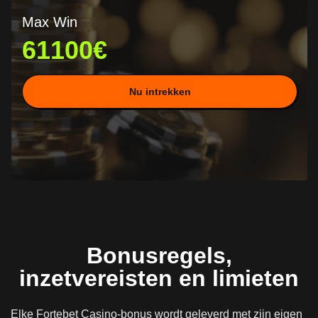
Max Win
61100€
Nu intrekken
Bonusregels,
inzetvereisten en limieten
Elke Fortebet Casino-bonus wordt geleverd met zijn eigen