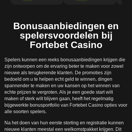
Casino
Maatregelen voor accountveiligheid en
spelersbescherming
Bonusaanbiedingen en
Belangrijke functies voor accountbeveiliging
spelersvoordelen bij
Fortebet Casino
Fortebet Casino Bonus Overzicht
Verschillende soorten Fortebet Casino Bonussen
Spelers kunnen een reeks bonusaanbiedingen krijgen die
zijn ontworpen om de ervaring beter te maken voor zowel
nieuwe als terugkerende klanten. De promoties zijn
bedoeld om u te helpen echt geld te winnen, dingen
spannender te maken en uw kansen op het winnen van
echte prijzen te vergroten. Als je een goede start wilt
maken of sterk wilt blijven gaan, heeft het regelmatig
bijgewerkte bonusportfolio van Fortebet Casino opties voor
alle soorten spelers.
Na het doen van hun eerste storting en registratie kunnen
nieuwe klanten meestal een welkomstpakket krijgen. Dit