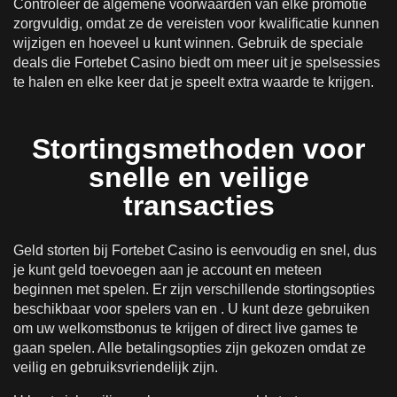
Controleer de algemene voorwaarden van elke promotie
zorgvuldig, omdat ze de vereisten voor kwalificatie kunnen
wijzigen en hoeveel u kunt winnen. Gebruik de speciale
deals die Fortebet Casino biedt om meer uit je spelsessies
te halen en elke keer dat je speelt extra waarde te krijgen.
Stortingsmethoden voor
snelle en veilige
transacties
Geld storten bij Fortebet Casino is eenvoudig en snel, dus
je kunt geld toevoegen aan je account en meteen
beginnen met spelen. Er zijn verschillende stortingsopties
beschikbaar voor spelers van en . U kunt deze gebruiken
om uw welkomstbonus te krijgen of direct live games te
gaan spelen. Alle betalingsopties zijn gekozen omdat ze
veilig en gebruiksvriendelijk zijn.