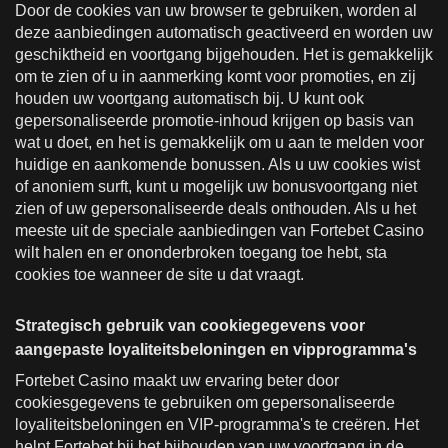
Door de cookies van uw browser te gebruiken, worden al
deze aanbiedingen automatisch geactiveerd en worden uw
geschiktheid en voortgang bijgehouden. Het is gemakkelijk
om te zien of u in aanmerking komt voor promoties, en zij
houden uw voortgang automatisch bij. U kunt ook
gepersonaliseerde promotie-inhoud krijgen op basis van
wat u doet, en het is gemakkelijk om u aan te melden voor
huidige en aankomende bonussen. Als u uw cookies wist
of anoniem surft, kunt u mogelijk uw bonusvoortgang niet
zien of uw gepersonaliseerde deals onthouden. Als u het
meeste uit de speciale aanbiedingen van Fortebet Casino
wilt halen en er ononderbroken toegang toe hebt, sta
cookies toe wanneer de site u dat vraagt.
Strategisch gebruik van cookiegegevens voor
aangepaste loyaliteitsbeloningen en vipprogramma's
Fortebet Casino maakt uw ervaring beter door
cookiesgegevens te gebruiken om gepersonaliseerde
loyaliteitsbeloningen en VIP-programma's te creëren. Het
helpt Fortebet bij het bijhouden van uw voortgang in de