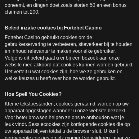
opneemt, en dingen doet zoals storten 50 en een bonus
claimen tot 200.
Beleid inzake cookies bij Fortebet Casino
Fortebet Casino gebruikt cookies om de
gebruikerservaring te verbeteren, siteverkeer bij te houden
en inhoud relevanter te maken voor elke gebruiker.
Volgens dit beleid gaat u er bij een bezoek aan onze
website mee akkoord dat cookies kunnen worden gebruikt.
Het vertelt u wat cookies zijn, hoe we ze gebruiken en
welke keuzes u heeft over hoe ze worden gebruikt.
Hoe Spell You Cookies?
Kleine tekstbestanden, cookies genaamd, worden op uw
apparaat opgeslagen wanneer u onze website bezoekt.
Voor beter browsen helpen ze ons te onthouden wat je
leuk vindt. Sessiecookies zijn kortlopende cookies die op
uw apparaat blijven totdat u de browser sluit. U kunt
permanente cookies op elk moment verwijderen, maar ze