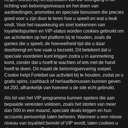
richting van beloningsniveaus en het doen van
aanbiedingen, promoties en speciale bonussen die precies
goed voor u zijn door te leren hoe u speelt en wat u leuk
vindt. Voor het nauwkeurig en snel toekennen van
loyaliteitspunten en VIP-status worden cookies gebruikt om
uw activiteiten op het platform bij te houden, zoals de
games die u speelt, de hoeveelheid tijd die u daar
doorbrengt en hoe vaak u bezoekt. Dit betekent dat u
speciale voordelen kunt krijgen zodra u in aanmerking
komt, zonder dat u hoeft te wachten of iets met de hand
hoeft te doen. Dit maakt de beloningservaring soepel.
Cookie helpt Fortebet uw activiteit bij te houden, zodat ze u
gratis spins, cashback of herlaadbonussen kunnen geven
tot 200, afhankelijk van hoeveel u de site echt gebruikt.
Als lid van het VIP-programma kunnen spelers die aan
bepaalde vereisten voldoen, zoals het storten van meer
dan 500 in een maand, speciale deals krijgen en hun
accounts persoonlijk laten beheren. Wanneer u een nieuw
niveau van loyaliteit bereikt of VIP wordt, laten cookies u