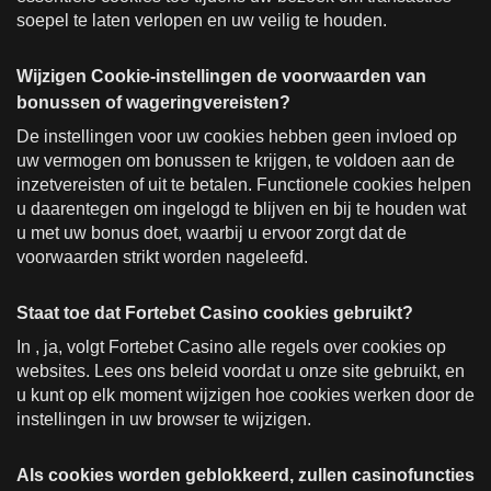
soepel te laten verlopen en uw veilig te houden.
Wijzigen Cookie-instellingen de voorwaarden van
bonussen of wageringvereisten?
De instellingen voor uw cookies hebben geen invloed op
uw vermogen om bonussen te krijgen, te voldoen aan de
inzetvereisten of uit te betalen. Functionele cookies helpen
u daarentegen om ingelogd te blijven en bij te houden wat
u met uw bonus doet, waarbij u ervoor zorgt dat de
voorwaarden strikt worden nageleefd.
Staat toe dat Fortebet Casino cookies gebruikt?
In , ja, volgt Fortebet Casino alle regels over cookies op
websites. Lees ons beleid voordat u onze site gebruikt, en
u kunt op elk moment wijzigen hoe cookies werken door de
instellingen in uw browser te wijzigen.
Als cookies worden geblokkeerd, zullen casinofuncties