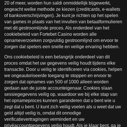
20 of meer, worden hun saldi onmiddellijk bijgewerkt,
ongeacht welke methode ze kiezen (creditcards, e-wallets
of bankoverschrijvingen). Je kunt je richten op het spelen
van games in plaats van het invullen van betaalformulieren
met dit gestroomlijnde proces. Als onderdeel van het
cookiebeleid van Fortebet Casino worden alle
opnameverzoeken zorgvuldig gestroomlijnd om ervoor te
zorgen dat spelers een snelle en veilige ervaring hebben.
Ons cookiebeleid is een belangrijk onderdeel van dit
proces omdat het uw gegevens veilig houdt tijdens elke
transactie. Door u veilig te identificeren via cookies, helpen
we ongeautoriseerde toegang te stoppen en ervoor te
zorgen dat opnames van 500 of 1000 alleen worden
gedaan aan de juiste accounteigenaar. Cookies slaan
sessiegegevens veilig op, waardoor we bij elke stap van
het opnameproces kunnen garanderen dat u bent wie u
zegt dat u bent. U kunt zich veilig voelen als u weet dat uw
geld altijd veilig is, omdat dit onnodige
verificatievertragingen vermindert en uw
privéaccountgegevens veilig houdt. Als je klaar bent, ga je