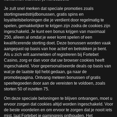
Je zult snel merken dat speciale promoties zoals
stortingswedstrijdbonussen, gratis spins en
loyaliteitsbeloningen die je verdient door regelmatig te
spelen, gemakkelijker te krijgen zijn zodra de cookies zijn
ingeschakeld. Je kunt een bonus krijgen van maximaal
250, alleen al omdat je weer komt spelen of een
kwalificerende storting doet. Deze bonussen worden vaak
aangepast op basis van hoe actief en betrokken je bent.
Als u zich wilt aanmelden of registreren bij Fortebet
Casino, zorg er dan voor dat uw browser cookies heeft
ingeschakeld. Voor gepersonaliseerde deals op basis van
wat je de laatste tijd hebt gedaan, ga naar de
promotiepagina. Ontvang meteen bonussen of gratis
speeltegoeden door aan de vereisten te voldoen, zoals
storten 50 of inzetten 75.
Om deze speciale beloningen te blijven ontvangen, moet u
ervoor zorgen dat cookies altijd worden ingeschakeld. Voor
de beste voordelen en om ervoor te zorgen dat je nooit iets
mist, laat Fortebet je gamingreis onthouden. Het